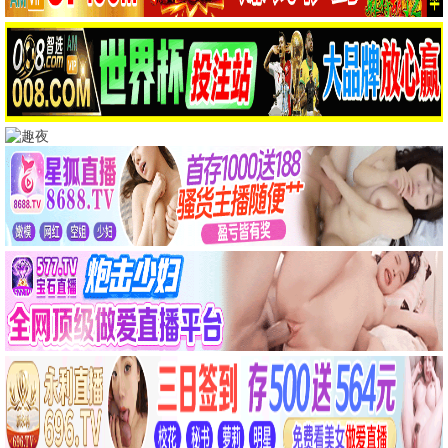
飞驰人生2
沈腾爆笑赛车 · 2024
9.1
2024
爱看极速播