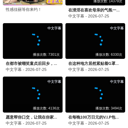
默杀·无声真相
王传君悬疑力作 · 2024
8.9
2024
爱看极速播