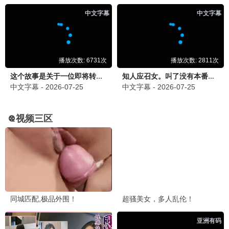
飞驰人生3·爱看版
沈腾燃情赛道 · 2025
9.2
2025
爱看极速播
📺 爱看剧场