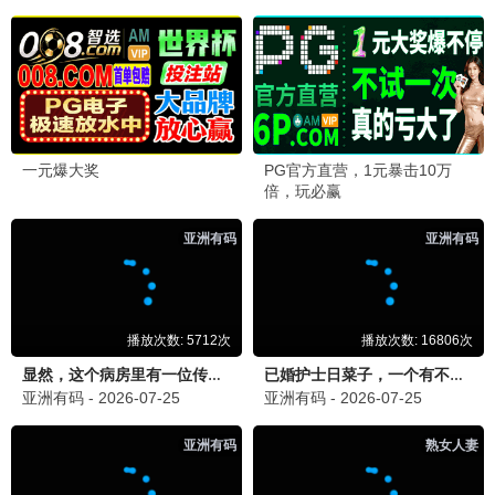
这个杀手不太冷
温情经典 · 经典
9.8
经典
爱看极速播