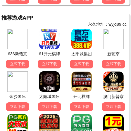
涉过愤怒的海
黄渤心理惊悚 · 2024
9.0
2024
爱看极速播