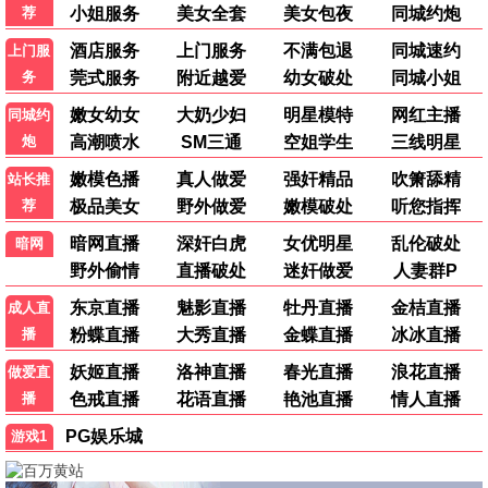
河边的错误
文艺悬疑力作 · 2024
8.9
2024
爱看极速播