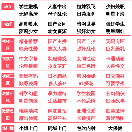
人生路不熟
范丞丞囧途 · 2024
8.9
2024
爱看极速播
👻 爱看悬疑